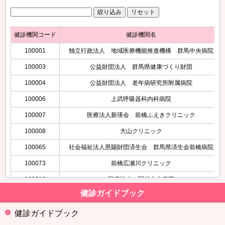
健診機関コード
健診機関名
100001
独立行政法人 地域医療機能推進機構 群馬中央病院
100003
公益財団法人 群馬県健康づくり財団
100004
公益財団法人 老年病研究所附属病院
100006
上武呼吸器科内科病院
100007
医療法人新瑛会 前橋ふえきクリニック
100008
大山クリニック
100065
社会福祉法人恩賜財団済生会 群馬県済生会前橋病院
100073
前橋広瀬川クリニック
100012
医療法人 関越中央病院
健診ガイドブック
100014
医療法人真木会 真木病院
100016
医療法人社団日高会 日高病院 健診センター
健診ガイドブック