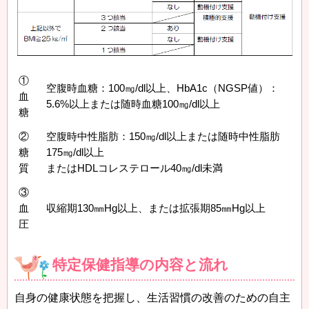
①
空腹時血糖：100㎎/dl以上、HbA1c（NGSP値）：
血
5.6%以上または随時血糖100㎎/dl以上
糖
②
空腹時中性脂肪：150㎎/dl以上または随時中性脂肪
糖
175㎎/dl以上
質
またはHDLコレステロール40㎎/dl未満
③
血
収縮期130㎜Hg以上、または拡張期85㎜Hg以上
圧
特定保健指導の内容と流れ
自身の健康状態を把握し、生活習慣の改善のための自主