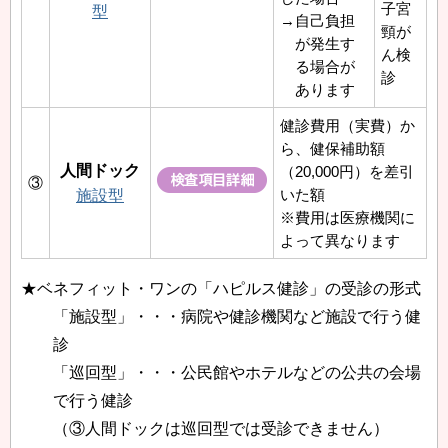
子宮
型
→自己負担
頸が
が発生す
ん検
る場合が
診
あります
健診費用（実費）か
ら、健保補助額
人間ドック
（20,000円）を差引
③
いた額
施設型
※費用は医療機関に
よって異なります
★ベネフィット・ワンの「ハピルス健診」の受診の形式
「施設型」・・・病院や健診機関など施設で行う健
診
「巡回型」・・・公民館やホテルなどの公共の会場
で行う健診
（③人間ドックは巡回型では受診できません）