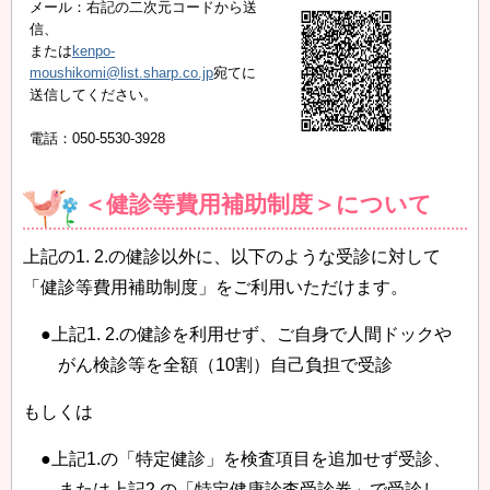
メール：右記の二次元コードから送
信、
または
kenpo-
moushikomi@list.sharp.co.jp
宛てに
送信してください。
電話：050-5530-3928
＜健診等費用補助制度＞について
上記の1. 2.の健診以外に、以下のような受診に対して
「健診等費用補助制度」をご利用いただけます。
●上記1. 2.の健診を利用せず、ご自身で人間ドックや
がん検診等を全額（10割）自己負担で受診
もしくは
●上記1.の「特定健診」を検査項目を追加せず受診、
または上記2.の「特定健康診査受診券」で受診し、