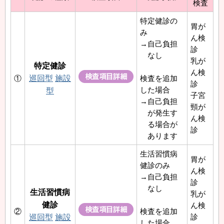
検査
特定健診の
胃が
み
ん検
→自己負担
診
なし
乳が
特定健診
ん検
①
巡回型
施設
検査を追加
診
した場合
型
子宮
→自己負担
頸が
が発生す
ん検
る場合が
診
あります
生活習慣病
胃が
健診のみ
ん検
→自己負担
診
なし
生活習慣病
乳が
健診
ん検
②
検査を追加
診
巡回型
施設
した場合