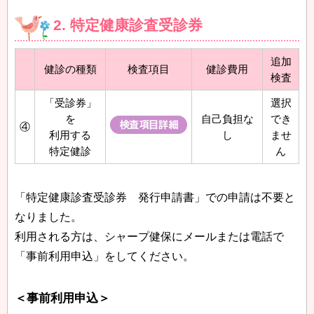
2. 特定健康診査受診券
追加
健診の種類
検査項目
健診費用
検査
「受診券」
選択
を
自己負担な
でき
④
利用する
し
ませ
特定健診
ん
「特定健康診査受診券 発行申請書」での申請は不要と
なりました。
利用される方は、シャープ健保にメールまたは電話で
「事前利用申込」をしてください。
＜事前利用申込＞