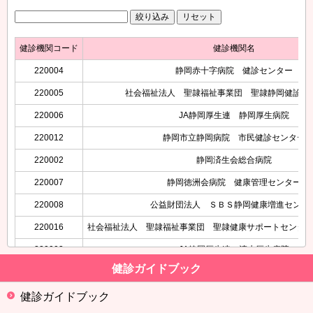
健診機関コード
健診機関名
220004
静岡赤十字病院 健診センター
220005
社会福祉法人 聖隷福祉事業団 聖隷静岡健診ク
220006
JA静岡厚生連 静岡厚生病院
220012
静岡市立静岡病院 市民健診センター
220002
静岡済生会総合病院
220007
静岡徳洲会病院 健康管理センター
220008
公益財団法人 ＳＢＳ静岡健康増進センタ
220016
社会福祉法人 聖隷福祉事業団 聖隷健康サポートセンタ
220003
JA静岡厚生連 清水厚生病院
健診ガイドブック
220015
一般社団法人 静岡市清水医師会 健診セン
220143
独立行政法人地域医療機能推進機構 清水さくら病院（
健診ガイドブック