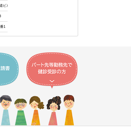
道ビル2F
○
○
◎
×
3
○
○
◎
×
番1
○
○
×
×
地7号
×
○
◎
◎
2
×
○
◎
×
1
○
○
×
×
○
○
×
×
○
○
◎
×
○
○
◎
◎
○
○
◎
×
56
○
○
◎
×
番地
○
○
◎
×