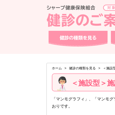
ページ内を移動するためのリンクです。
サイト内の主なカテゴリメニューへ移動します
このページの本文へ移動します
健診の種類を見る
健診
現在表示しているページの位置です。
ホーム
>
健診の種類を見る
>
＜施設
＜施設型＞施
「マンモグラフィ」、「マンモグ
おりです。