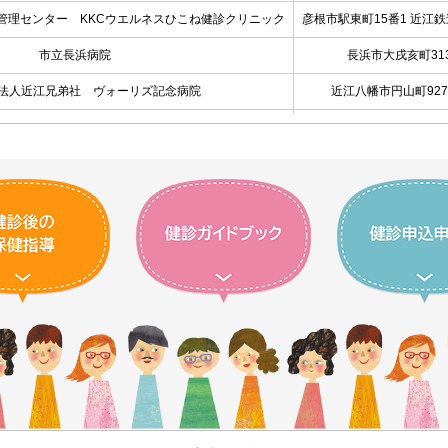
管理センター KKCウエルネスひこね健診クリニック
彦根市駅東町15番1 近江鉄
市立長浜病院
長浜市大戌亥町31
法人近江兄弟社 ヴォーリズ記念病院
近江八幡市円山町927
療法人誠光会 南草津健診センター
草津市南草津2丁目3番
法人徳洲会 近江草津徳洲会病院
草津市東矢倉3-34-5
医療法人 九谷医院
草津市大路1-18-3
うちだクリニック
守山市守山5-8-7
済生会 守山市民病院
守山市守山4-14-1
祉法人 恩賜財団 済生会滋賀県病院
栗東市大橋2-4-1
管理センター KKCウエルネス栗東健診クリニック
栗東市小野501-1
公立甲賀病院
甲賀市水口町松尾12
甲南病院
甲賀市甲南町葛木958