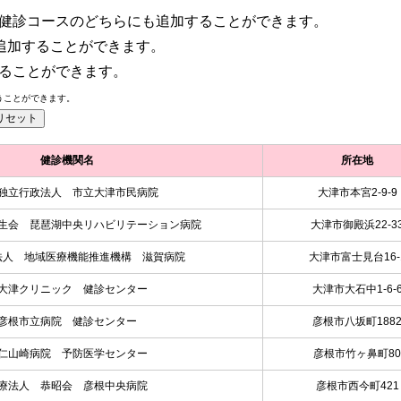
病健診コースのどちらにも追加することができます。
追加することができます。
することができます。
うことができます。
健診機関名
所在地
独立行政法人 市立大津市民病院
大津市本宮2-9-9
生会 琵琶湖中央リハビリテーション病院
大津市御殿浜22-3
法人 地域医療機能推進機構 滋賀病院
大津市富士見台16-
大津クリニック 健診センター
大津市大石中1-6-
彦根市立病院 健診センター
彦根市八坂町188
仁山崎病院 予防医学センター
彦根市竹ヶ鼻町80
療法人 恭昭会 彦根中央病院
彦根市西今町421