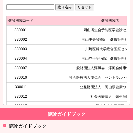
健診機関コード
健診機関名
330001
岡山済生会予防医学健診セン
330002
岡山中央診療所 健康管理セン
330003
川崎医科大学総合医療センタ
330004
岡山赤十字病院 健康管理セン
330007
一般財団法人淳風会 淳風会健康管
330010
社会医療法人鴻仁会 セントラル・ク
330011
公益財団法人 岡山県健康づく
330012
社会医療法人 光生病院
330017
岡山市立市民病院
健診ガイドブック
330022
岡山済生会昭和町健康管理セン
330098
公益財団法人 岡山県健康づくり財団
健診ガイドブック