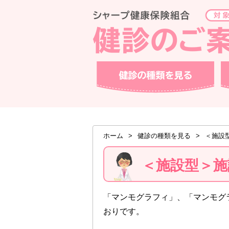
ページ内を移動するためのリンクです。
サイト内の主なカテゴリメニューへ移動します
このページの本文へ移動します
健診の種類を見る
健診
現在表示しているページの位置です。
ホーム
>
健診の種類を見る
>
＜施設
＜施設型＞施
「マンモグラフィ」、「マンモグ
おりです。