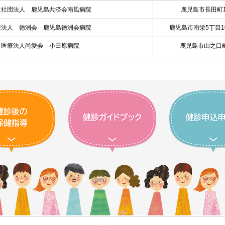
益社団法人 鹿児島共済会南風病院
鹿児島市長田町1
療法人 徳洲会 鹿児島徳洲会病院
鹿児島市南栄5丁目1
医療法人尚愛会 小田原病院
鹿児島市山之口町
島県労働基準協会 ヘルスサポートセンター鹿児島
鹿児島市東開町4
放射線科 田之畑クリニック
鹿児島市東開町4
医療法人徳洲会 大隅鹿屋病院
鹿屋市新川町608
医療法人 孝徳会 楠元内科医院
出水市平和町2
医療法人 徳洲会 山川病院
指宿市山川小川1
水市立医療センター 垂水中央病院
垂水市錦江町1-1
福祉法人 恩賜財団 済生会川内病院
薩摩川内市原田町2
医療法人恵愛会 上村病院
薩摩川内市東開聞町
療法人財団 浩誠会 霧島杉安病院
霧島市霧島田口2