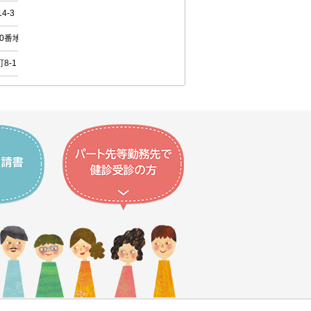
4-3
○
○
◎
×
0番地51
×
○
◎
×
8-1
○
○
◎
×
-96
○
○
◎
×
-58
○
○
×
×
1番地1
○
○
◎
×
24
○
○
×
×
571
○
○
◎
×
40
×
×
×
×
-46
×
○
●
×
9-22
○
○
◎
×
143
×
×
×
×