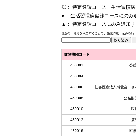
◎： 特定健診コース、生活習慣
●： 生活習慣病健診コースにのみ
▲： 特定健診コースにのみ追加
住所の一部分を入力することで、施設の絞り込みを行
健診機関コード
460002
公
460004
一
460006
社会医療法人博愛会 さ
460008
公益財
460010
医
460012
鹿
460018
医