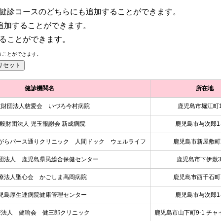
病健診コースのどちらにも追加することができます。
追加することができます。
することができます。
うことができます。
健診機関名
所在地
益財団法人慈愛会 いづろ今村病院
鹿児島市堀江町1
般財団法人 児玉報謝会 新成病院
鹿児島市与次郎1-2
がらパース通りクリニック 人間ドック ウェルライフ
鹿児島市新屋敷町2
団法人 鹿児島県民総合保健センター
鹿児島市下伊敷3-
療法人聖心会 かごしま高岡病院
鹿児島市西千石町1
児島厚生連病院健康管理センター
鹿児島市与次郎1-1
療法人 健瑜会 健三郎クリニック
鹿児島市山下町9-1 チャ